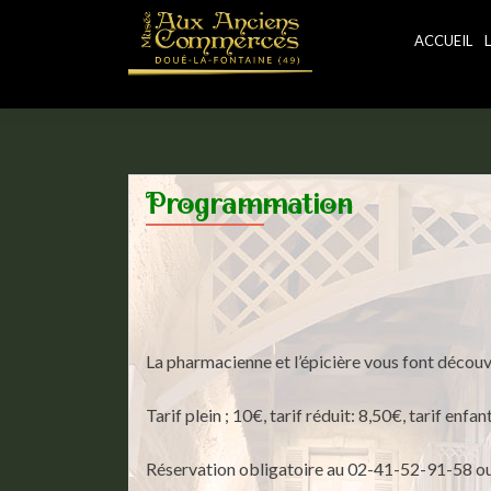
ACCUEIL
Programmation
La pharmacienne et l’épicière vous font décou
Tarif plein ; 10€, tarif réduit: 8,50€, tarif enfa
Réservation obligatoire au 02-41-52-91-58 o