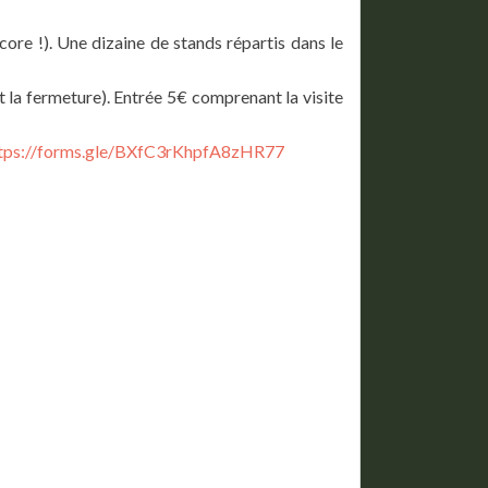
ncore !). Une dizaine de stands répartis dans le
 la fermeture). Entrée 5€ comprenant la visite
tps://forms.gle/BXfC3rKhpfA8zHR77