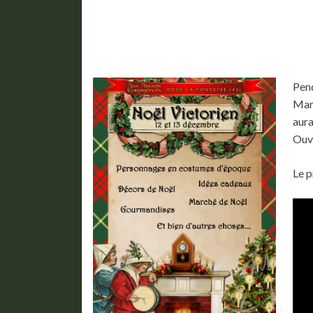
Pend
Marc
aura
Ouve
Le p