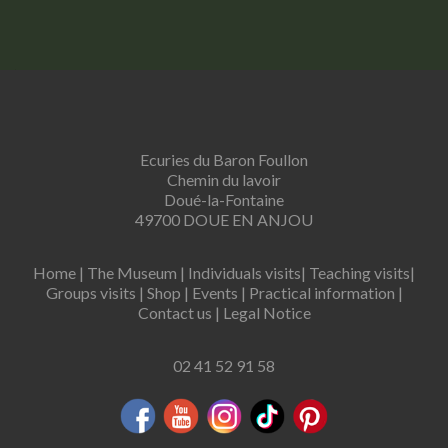
Ecuries du Baron Foullon
Chemin du lavoir
Doué-la-Fontaine
49700 DOUE EN ANJOU
Home
|
The Museum
|
Individuals visits
|
Teaching visits
|
Groups visits
|
Shop
|
Events
|
Practical information
|
Contact us
|
Legal Notice
02 41 52 91 58